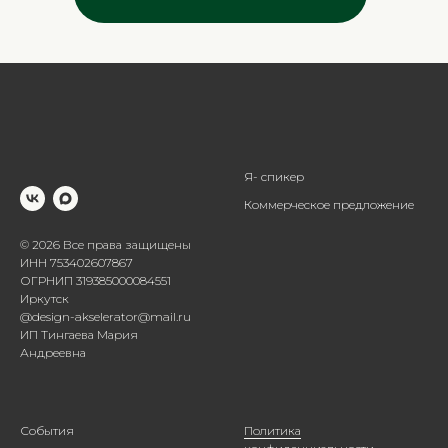
Я- спикер
Коммерческое предложение
© 2026 Все права защищены
ИНН 753402607867
ОГРНИП 319385000084551
Иркутск
@design-akselerator@mail.ru
ИП Тингаева Мария
Андреевна
События
Политика